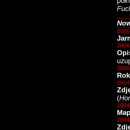
pół
Fuc
Now
2006
Jar
2006
Opi
uzu
2006
Rok
2004
Zdj
(
Ho
2004
Map
2004
Zdj