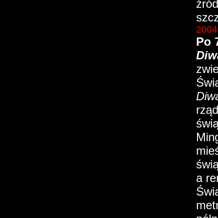
źród
szcz
2004
Po 
Diw
zwie
Świą
Diw
rząd
świą
Ming
mieś
świą
a r
Świą
met