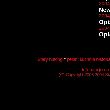
2004
New
2004
Opi
2004
Opi
Stary hutong
*
pekin:
kuchnia
histori
Informacje na
(C) Copyright 2003-2004 St
Strona o niestandardowym podróżowaniu po Chinach.