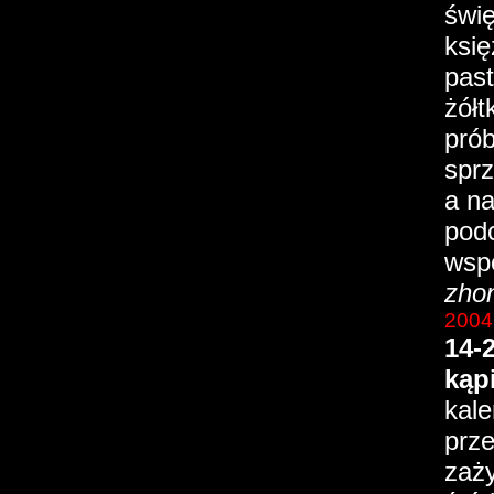
świę
ksi
past
żółt
prób
sprz
a na
podc
wspó
zhon
2004
14-
kąpi
kale
prz
zaży