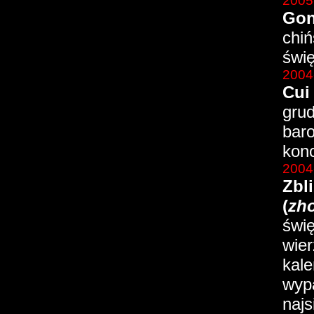
2005
Gon
chiń
świ
2004
Cui
grud
baro
konc
2004
Zbli
(
zh
świę
wie
kal
wyp
najs