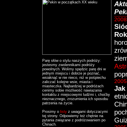
Akt
Pek
2008
Sió
Rok
horo
zró
ziem
Parę słów o stylu naszych podróży:
Astr
jestesmy zwolennikami podróży
powolnych. Wolimy spędzic parę dni w
pop
jednym miejscu i dobrze je poznać,
wsiaknąć w nie nieco, niż w pośpiechu
2005
zaliczać kolejne wsie, miasta i
miasteczka. Najbardziej w podróżach
Jak
cenimy sobie możliwość nawiazania
etni
kontaktu z miejscowymi ludźmi i, choćby
nieznacznego, zrozumienia ich sposobu
Chin
patrzenia na życie.
poc
Prosimy o
listy
z uwagami dotyczacymi
tej strony. Odpowiemy też chętnie na
Gui
pytania związane z podróżowaniem po
Chinach.