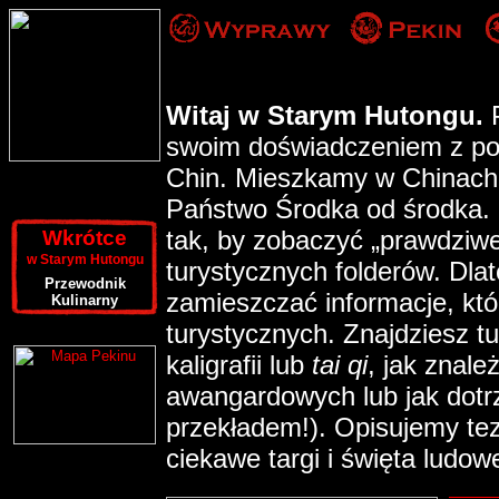
Witaj w Starym Hutongu.
P
swoim doświadczeniem z po
Chin. Mieszkamy w Chinach i
Państwo Środka od środka.
tak, by zobaczyć „prawdziwe 
Wkrótce
w Starym Hutongu
turystycznych folderów. Dl
Przewodnik
zamieszczać informacje, kt
Kulinarny
turystycznych. Znajdziesz tu
kaligrafii lub
tai qi
, jak znal
awangardowych lub jak dotrz
przekładem!). Opisujemy tez
ciekawe targi i święta ludow